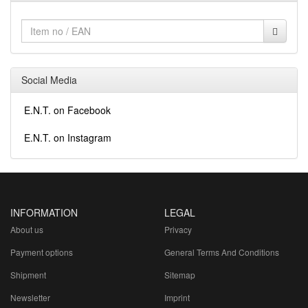
Social Media
E.N.T. on Facebook
E.N.T. on Instagram
INFORMATION
LEGAL
About us
Privacy
Payment options
General Terms And Conditions
Shipment
Sitemap
Newsletter
Imprint