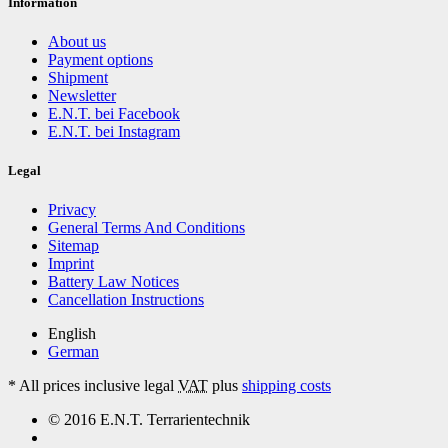
Information
About us
Payment options
Shipment
Newsletter
E.N.T. bei Facebook
E.N.T. bei Instagram
Legal
Privacy
General Terms And Conditions
Sitemap
Imprint
Battery Law Notices
Cancellation Instructions
English
German
*
All prices inclusive legal
VAT
plus
shipping costs
© 2016 E.N.T. Terrarientechnik