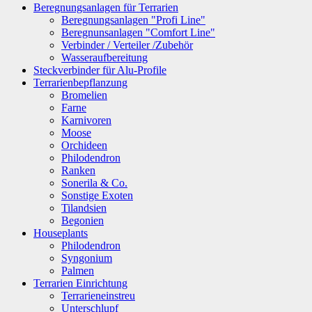
Beregnungsanlagen für Terrarien
Beregnungsanlagen "Profi Line"
Beregnunsanlagen "Comfort Line"
Verbinder / Verteiler /Zubehör
Wasseraufbereitung
Steckverbinder für Alu-Profile
Terrarienbepflanzung
Bromelien
Farne
Karnivoren
Moose
Orchideen
Philodendron
Ranken
Sonerila & Co.
Sonstige Exoten
Tilandsien
Begonien
Houseplants
Philodendron
Syngonium
Palmen
Terrarien Einrichtung
Terrarieneinstreu
Unterschlupf