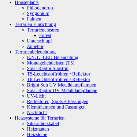
Houseplants
Philodendron
Syngonium
Palmen
Terrarien Einrichtung
Terrarieneinstreu
Forest
Unterschlupf
Zubehör
Terrarienbeleuchtung
E.N.T.- LED Beleuchtung
Montagelichtleisten (T5)
Solar Raptor Sunstrip
T5-Leuchtstoffröhren / Reflektor
T8-Leuchtstoffröhren / Reflektor
Bright Sun UV Metalldampflampen
Solar Raptor UV Metalldampflampe
UV-Licht
Reflektoren, Spots + Fassungen
Klemmlampen und Fassungen
Nachtlicht
Heizsysteme für Terrarien
Silikonheizkabel
Heizmatten
Heizsteine