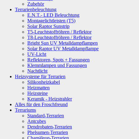
Zubehör
Terrarienbeleuchtung
E.N.T.- LED Beleuchtung
Montagelichtleisten (T5)
Solar Raptor Sunstrip
T5-Leuchtstoffröhren / Reflektor
T8-Leuchtstoffröhren / Reflektor
Bright Sun UV Metalldampflampen
Solar Raptor UV Metalldampflampe
UV-Licht
Reflektoren, Spots + Fassungen
Klemmlampen und Fassungen
Nachtlicht
Heizsysteme für Terrarien
Silikonheizkabel
Heizmatten
Heizsteine
Keramik - Heizstrahler
Alles für den Froschfreund
Terrariums
Standard-Terrarien
Antcubes
Dendrobaten-Terrarien
Phelsumen-Terrarien
Chamäleon-Terrarien