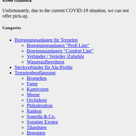
45966 Gladbeck
Unfortunately, due to the current COVID-19 situation, we can not
offer pick-up.
Categories
Beregnungsanlagen für Terrarien
Beregnungsanlagen "Profi Line"
Beregnunsanlagen "Comfort Line"
Verbinder / Verteiler /Zubehör
Wasseraufbereitung
Steckverbinder für Alu-Profile
Terrarienbepflanzung
Bromelien
Farne
Karnivoren
Moose
Orchideen
Philodendron
Ranken
Sonerila & Co.
Sonstige Exoten
Tilandsien
Begonien