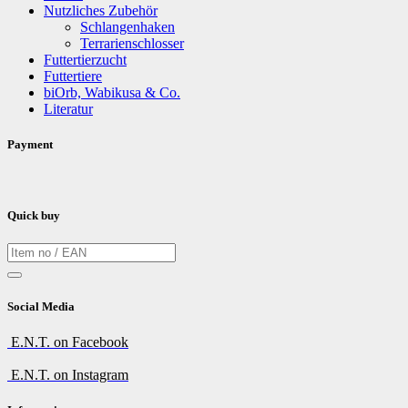
Nutzliches Zubehör
Schlangenhaken
Terrarienschlosser
Futtertierzucht
Futtertiere
biOrb, Wabikusa & Co.
Literatur
Payment
Quick buy
Social Media
E.N.T. on Facebook
E.N.T. on Instagram