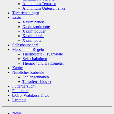
Aluminium Terrarien
Aluminium-Unterschränke
Terrarienanlagen
xaxim
Xaxim panels
Xaximsortimente
Xaxim pouder
Xaxim trunks
Xaxim pots
Selbstbaubedarf
Messen und Regeln
Thermostate / Hygrostate
Zeitschaltuhren
Thermo- und Hygrometer
Xaxim
Nutzliches Zubehör
Schlangenhaken
Terrarienschlosser
Futtertierzucht
Futtertiere
biOrb, Wabikusa & Co.
Literatur
News