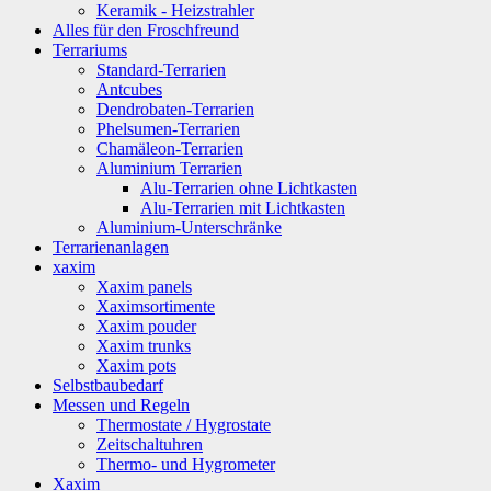
Keramik - Heizstrahler
Alles für den Froschfreund
Terrariums
Standard-Terrarien
Antcubes
Dendrobaten-Terrarien
Phelsumen-Terrarien
Chamäleon-Terrarien
Aluminium Terrarien
Alu-Terrarien ohne Lichtkasten
Alu-Terrarien mit Lichtkasten
Aluminium-Unterschränke
Terrarienanlagen
xaxim
Xaxim panels
Xaximsortimente
Xaxim pouder
Xaxim trunks
Xaxim pots
Selbstbaubedarf
Messen und Regeln
Thermostate / Hygrostate
Zeitschaltuhren
Thermo- und Hygrometer
Xaxim