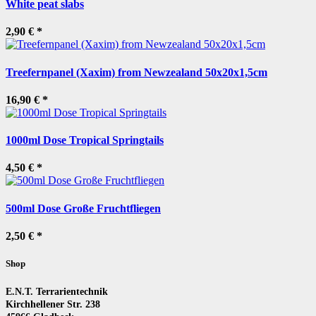
White peat slabs
2,90 €
*
Treefernpanel (Xaxim) from Newzealand 50x20x1,5cm
16,90 €
*
1000ml Dose Tropical Springtails
4,50 €
*
500ml Dose Große Fruchtfliegen
2,50 €
*
Shop
E.N.T. Terrarientechnik
Kirchhellener Str. 238