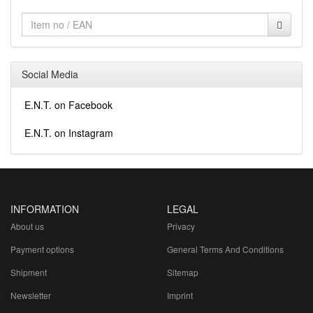
Social Media
E.N.T. on Facebook
E.N.T. on Instagram
INFORMATION
LEGAL
About us
Privacy
Payment options
General Terms And Conditions
Shipment
Sitemap
Newsletter
Imprint