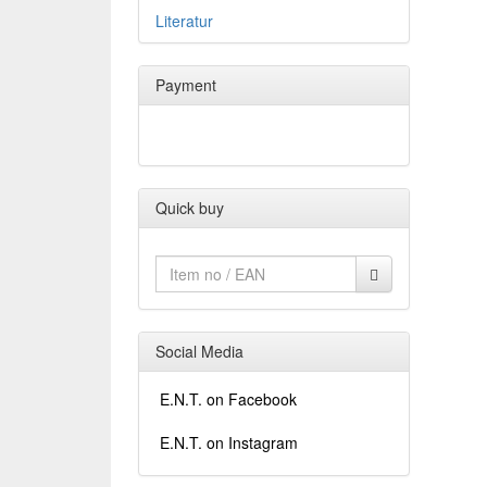
Literatur
Payment
Quick buy
Social Media
E.N.T. on Facebook
E.N.T. on Instagram