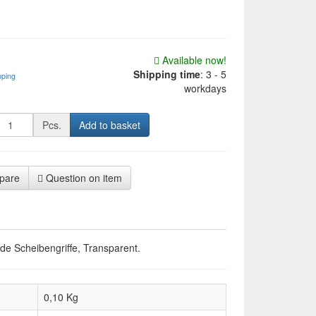
Available now!
Shipping time
:
3 - 5
pping
workdays
Pcs.
Add to basket
pare
Question on item
nde Scheibengriffe, Transparent.
0,10 Kg