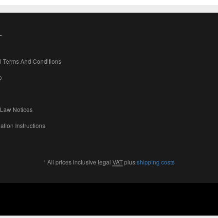
L
l Terms And Conditions
p
 Law Notices
ation Instructions
*
All prices inclusive legal
VAT
plus
shipping costs