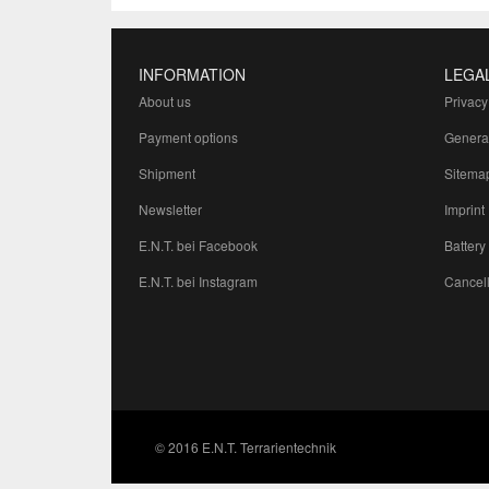
INFORMATION
LEGA
About us
Privacy
Payment options
Genera
Shipment
Sitema
Newsletter
Imprint
E.N.T. bei Facebook
Battery
E.N.T. bei Instagram
Cancell
© 2016 E.N.T. Terrarientechnik