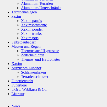
Aluminium Terrarien
Aluminium-Unterschränke
Terrarienanlagen
xaxim
Xaxim panels
Xaximsortimente
Xaxim pouder
Xaxim trunks
Xaxim pots
Selbstbaubedarf
Messen und Regeln
Thermostate / Hygrostate
Zeitschaltuhren
Thermo- und Hygrometer
Xaxim
Nutzliches Zubehör
Schlangenhaken
Terrarienschlosser
Futtertierzucht
Futtertiere
biOrb, Wabikusa & Co.
Literatur
News