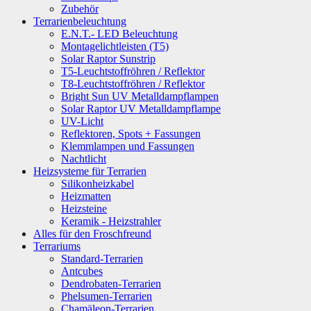
Zubehör
Terrarienbeleuchtung
E.N.T.- LED Beleuchtung
Montagelichtleisten (T5)
Solar Raptor Sunstrip
T5-Leuchtstoffröhren / Reflektor
T8-Leuchtstoffröhren / Reflektor
Bright Sun UV Metalldampflampen
Solar Raptor UV Metalldampflampe
UV-Licht
Reflektoren, Spots + Fassungen
Klemmlampen und Fassungen
Nachtlicht
Heizsysteme für Terrarien
Silikonheizkabel
Heizmatten
Heizsteine
Keramik - Heizstrahler
Alles für den Froschfreund
Terrariums
Standard-Terrarien
Antcubes
Dendrobaten-Terrarien
Phelsumen-Terrarien
Chamäleon-Terrarien