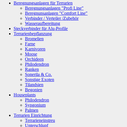
Beregnungsanlagen für Terrarien
Beregnungsanlagen "Profi Line"
Beregnunsanlagen "Comfort Line"
Verbinder / Verteiler /Zubehör
Wasseraufbereitung
Steckverbinder für Alu-Profile
Terrarienbepflanzung
Bromelien
Farne
Karnivoren
Moose
Orchideen
Philodendron
Ranken
Sonerila & Co.
Sonstige Exoten
Tilandsien
Begonien
Houseplants
Philodendron
Syngonium
Palmen
Terrarien Einrichtung
Terrarieneinstreu
Unterschlupf