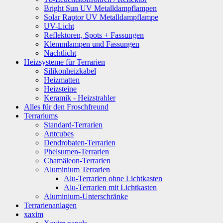
Bright Sun UV Metalldampflampen
Solar Raptor UV Metalldampflampe
UV-Licht
Reflektoren, Spots + Fassungen
Klemmlampen und Fassungen
Nachtlicht
Heizsysteme für Terrarien
Silikonheizkabel
Heizmatten
Heizsteine
Keramik - Heizstrahler
Alles für den Froschfreund
Terrariums
Standard-Terrarien
Antcubes
Dendrobaten-Terrarien
Phelsumen-Terrarien
Chamäleon-Terrarien
Aluminium Terrarien
Alu-Terrarien ohne Lichtkasten
Alu-Terrarien mit Lichtkasten
Aluminium-Unterschränke
Terrarienanlagen
xaxim