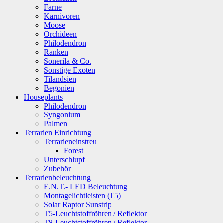
Farne
Karnivoren
Moose
Orchideen
Philodendron
Ranken
Sonerila & Co.
Sonstige Exoten
Tilandsien
Begonien
Houseplants
Philodendron
Syngonium
Palmen
Terrarien Einrichtung
Terrarieneinstreu
Forest
Unterschlupf
Zubehör
Terrarienbeleuchtung
E.N.T.- LED Beleuchtung
Montagelichtleisten (T5)
Solar Raptor Sunstrip
T5-Leuchtstoffröhren / Reflektor
T8-Leuchtstoffröhren / Reflektor