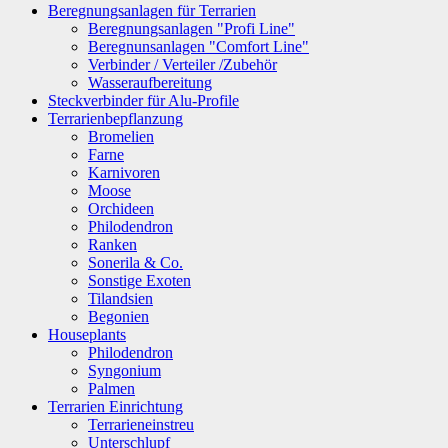
Beregnungsanlagen für Terrarien
Beregnungsanlagen "Profi Line"
Beregnunsanlagen "Comfort Line"
Verbinder / Verteiler /Zubehör
Wasseraufbereitung
Steckverbinder für Alu-Profile
Terrarienbepflanzung
Bromelien
Farne
Karnivoren
Moose
Orchideen
Philodendron
Ranken
Sonerila & Co.
Sonstige Exoten
Tilandsien
Begonien
Houseplants
Philodendron
Syngonium
Palmen
Terrarien Einrichtung
Terrarieneinstreu
Unterschlupf