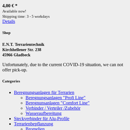
4,00 €
*
Available now!
Shipping time: 3 - 5 workdays
Details
Shop
E.N.T. Terrarientechnik
Kirchhellener Str. 238
45966 Gladbeck
Unfortunately, due to the current COVID-19 situation, we can not
offer pick-up.
Categories
Beregnungsanlagen für Terrarien
Beregnungsanlagen "Profi Line"
Beregnunsanlagen "Comfort Line"
Verbinder / Verteiler /Zubehör
Wasseraufbereitung
Steckverbinder für Alu-Profile
Terrarienbepflanzung
Bromelien