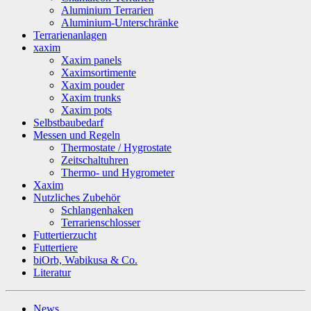
Aluminium Terrarien
Aluminium-Unterschränke
Terrarienanlagen
xaxim
Xaxim panels
Xaximsortimente
Xaxim pouder
Xaxim trunks
Xaxim pots
Selbstbaubedarf
Messen und Regeln
Thermostate / Hygrostate
Zeitschaltuhren
Thermo- und Hygrometer
Xaxim
Nutzliches Zubehör
Schlangenhaken
Terrarienschlosser
Futtertierzucht
Futtertiere
biOrb, Wabikusa & Co.
Literatur
News