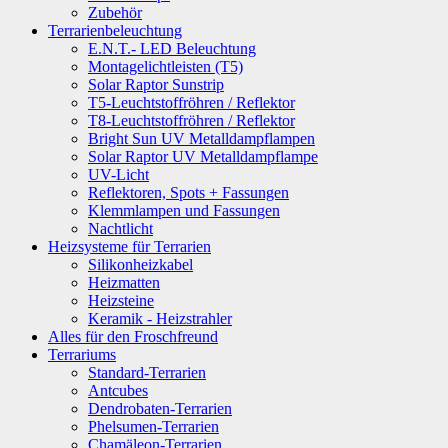
Zubehör
Terrarienbeleuchtung
E.N.T.- LED Beleuchtung
Montagelichtleisten (T5)
Solar Raptor Sunstrip
T5-Leuchtstoffröhren / Reflektor
T8-Leuchtstoffröhren / Reflektor
Bright Sun UV Metalldampflampen
Solar Raptor UV Metalldampflampe
UV-Licht
Reflektoren, Spots + Fassungen
Klemmlampen und Fassungen
Nachtlicht
Heizsysteme für Terrarien
Silikonheizkabel
Heizmatten
Heizsteine
Keramik - Heizstrahler
Alles für den Froschfreund
Terrariums
Standard-Terrarien
Antcubes
Dendrobaten-Terrarien
Phelsumen-Terrarien
Chamäleon-Terrarien