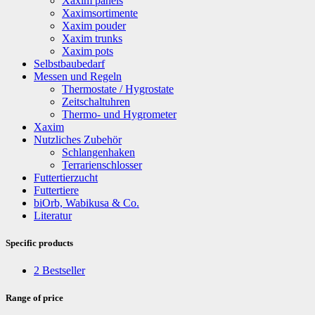
Xaxim panels
Xaximsortimente
Xaxim pouder
Xaxim trunks
Xaxim pots
Selbstbaubedarf
Messen und Regeln
Thermostate / Hygrostate
Zeitschaltuhren
Thermo- und Hygrometer
Xaxim
Nutzliches Zubehör
Schlangenhaken
Terrarienschlosser
Futtertierzucht
Futtertiere
biOrb, Wabikusa & Co.
Literatur
Specific products
2
Bestseller
Range of price