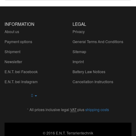
INFORMATION
LEGAL
About us
Privacy
Payment options
General Terms And Conditions
Shipment
Sitemap
Newsletter
Imprint
E.N.T. bei Facebook
Battery Law Notices
E.N.T. bei Instagram
Cancellation Instructions
*
All prices inclusive legal
VAT
plus
shipping costs
© 2016 E.N.T. Terrarientechnik