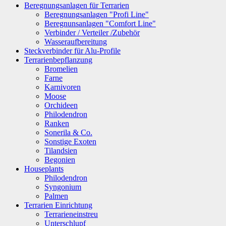
Beregnungsanlagen für Terrarien
Beregnungsanlagen "Profi Line"
Beregnunsanlagen "Comfort Line"
Verbinder / Verteiler /Zubehör
Wasseraufbereitung
Steckverbinder für Alu-Profile
Terrarienbepflanzung
Bromelien
Farne
Karnivoren
Moose
Orchideen
Philodendron
Ranken
Sonerila & Co.
Sonstige Exoten
Tilandsien
Begonien
Houseplants
Philodendron
Syngonium
Palmen
Terrarien Einrichtung
Terrarieneinstreu
Unterschlupf