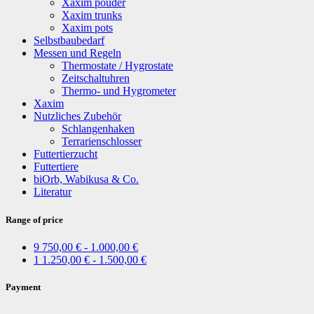
Xaxim pouder
Xaxim trunks
Xaxim pots
Selbstbaubedarf
Messen und Regeln
Thermostate / Hygrostate
Zeitschaltuhren
Thermo- und Hygrometer
Xaxim
Nutzliches Zubehör
Schlangenhaken
Terrarienschlosser
Futtertierzucht
Futtertiere
biOrb, Wabikusa & Co.
Literatur
Range of price
9
750,00 € - 1.000,00 €
1
1.250,00 € - 1.500,00 €
Payment