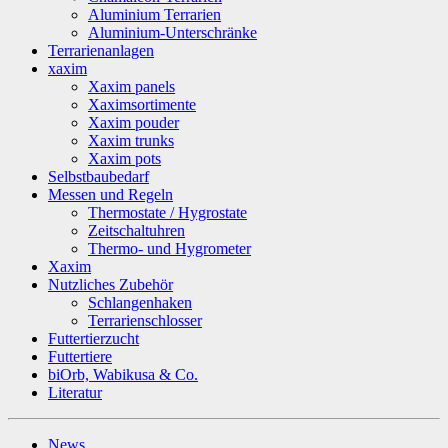
Aluminium Terrarien
Aluminium-Unterschränke
Terrarienanlagen
xaxim
Xaxim panels
Xaximsortimente
Xaxim pouder
Xaxim trunks
Xaxim pots
Selbstbaubedarf
Messen und Regeln
Thermostate / Hygrostate
Zeitschaltuhren
Thermo- und Hygrometer
Xaxim
Nutzliches Zubehör
Schlangenhaken
Terrarienschlosser
Futtertierzucht
Futtertiere
biOrb, Wabikusa & Co.
Literatur
News