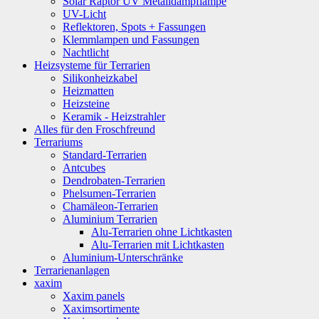
Solar Raptor UV Metalldampflampe
UV-Licht
Reflektoren, Spots + Fassungen
Klemmlampen und Fassungen
Nachtlicht
Heizsysteme für Terrarien
Silikonheizkabel
Heizmatten
Heizsteine
Keramik - Heizstrahler
Alles für den Froschfreund
Terrariums
Standard-Terrarien
Antcubes
Dendrobaten-Terrarien
Phelsumen-Terrarien
Chamäleon-Terrarien
Aluminium Terrarien
Alu-Terrarien ohne Lichtkasten
Alu-Terrarien mit Lichtkasten
Aluminium-Unterschränke
Terrarienanlagen
xaxim
Xaxim panels
Xaximsortimente