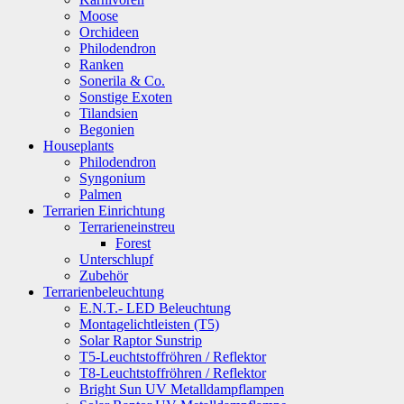
Moose
Orchideen
Philodendron
Ranken
Sonerila & Co.
Sonstige Exoten
Tilandsien
Begonien
Houseplants
Philodendron
Syngonium
Palmen
Terrarien Einrichtung
Terrarieneinstreu
Forest
Unterschlupf
Zubehör
Terrarienbeleuchtung
E.N.T.- LED Beleuchtung
Montagelichtleisten (T5)
Solar Raptor Sunstrip
T5-Leuchtstoffröhren / Reflektor
T8-Leuchtstoffröhren / Reflektor
Bright Sun UV Metalldampflampen