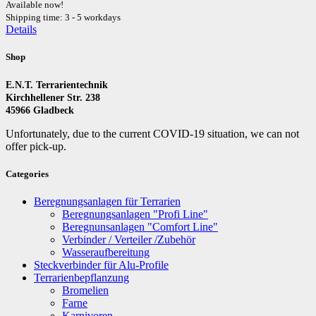
Available now!
Shipping time: 3 - 5 workdays
Details
Shop
E.N.T. Terrarientechnik
Kirchhellener Str. 238
45966 Gladbeck
Unfortunately, due to the current COVID-19 situation, we can not
offer pick-up.
Categories
Beregnungsanlagen für Terrarien
Beregnungsanlagen "Profi Line"
Beregnunsanlagen "Comfort Line"
Verbinder / Verteiler /Zubehör
Wasseraufbereitung
Steckverbinder für Alu-Profile
Terrarienbepflanzung
Bromelien
Farne
Karnivoren