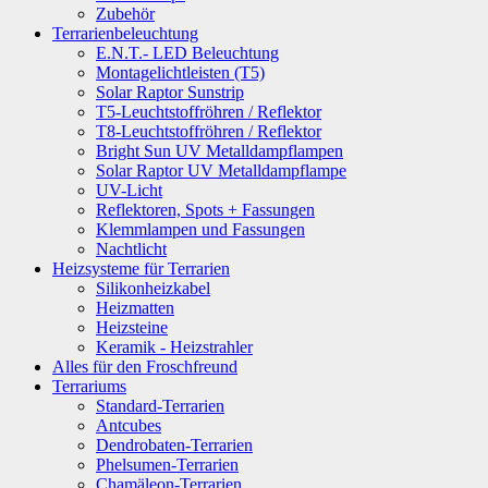
Zubehör
Terrarienbeleuchtung
E.N.T.- LED Beleuchtung
Montagelichtleisten (T5)
Solar Raptor Sunstrip
T5-Leuchtstoffröhren / Reflektor
T8-Leuchtstoffröhren / Reflektor
Bright Sun UV Metalldampflampen
Solar Raptor UV Metalldampflampe
UV-Licht
Reflektoren, Spots + Fassungen
Klemmlampen und Fassungen
Nachtlicht
Heizsysteme für Terrarien
Silikonheizkabel
Heizmatten
Heizsteine
Keramik - Heizstrahler
Alles für den Froschfreund
Terrariums
Standard-Terrarien
Antcubes
Dendrobaten-Terrarien
Phelsumen-Terrarien
Chamäleon-Terrarien