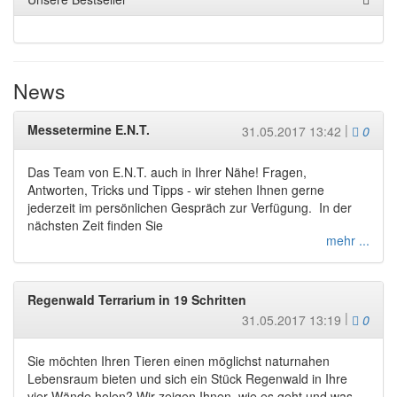
News
Messetermine E.N.T.
|
Komm
31.05.2017 13:42
0
Das Team von E.N.T. auch in Ihrer Nähe! Fragen,
Antworten, Tricks und Tipps - wir stehen Ihnen gerne
jederzeit im persönlichen Gespräch zur Verfügung. In der
nächsten Zeit finden Sie
mehr ...
Regenwald Terrarium in 19 Schritten
|
Komm
31.05.2017 13:19
0
Sie möchten Ihren Tieren einen möglichst naturnahen
Lebensraum bieten und sich ein Stück Regenwald in Ihre
vier Wände holen? Wir zeigen Ihnen, wie es geht und was